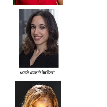
ਅਗਲੇ ਪੱਧਰ ਦੇ ਹੈੱਡਸ਼ੌਟਸ