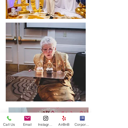
Call Us
Email
Instagram
AirBnB
Corporate Events